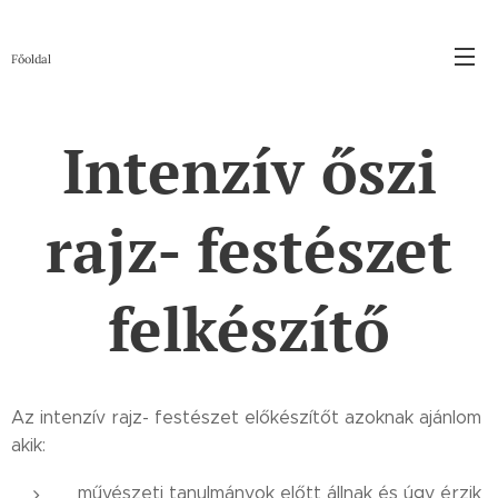
Főoldal
Intenzív őszi
rajz- festészet
felkészítő
Az intenzív rajz- festészet előkészítőt azoknak ajánlom
akik:
művészeti tanulmányok előtt állnak és úgy érzik