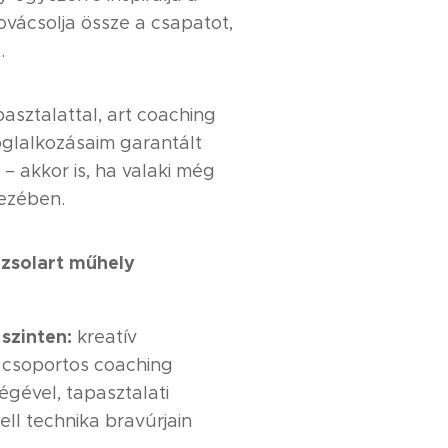
ovácsolja össze a csapatot,
.
pasztalattal, art coaching
oglalkozásaim garantált
– akkor is, ha valaki még
kezében.
azsolart műhely
szinten:
kreatív
csoportos coaching
égével, tapasztalati
ell technika bravúrjain