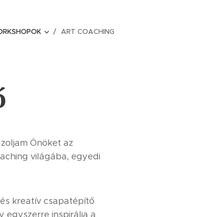
ORKSHOPOK
ART COACHING
ő
uzoljam Önöket az
oaching világába, egyedi
és kreatív csapatépítő
 egyszerre inspirálja a