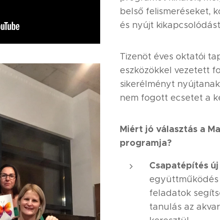
belső felismeréseket, k
és nyújt kikapcsolódást
Tizenöt éves oktatói ta
eszközökkel vezetett f
sikerélményt nyújtanak 
nem fogott ecsetet a 
Miért jó választás a M
programja?
Csapatépítés új 
együttműködés 
feladatok segíts
tanulás az akvar