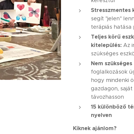
keresztül
Stresszmentes 
segít "jelen" len
terápiás hatása 
Teljes körű eszk
kitelepülés:
Az i
szükséges eszkö
Nem szükséges 
foglalkozások ú
hogy mindenki 
gazdagon, saját
távozhasson
15 különböző t
nyelven
Kiknek ajánlom?