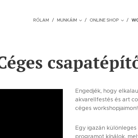
RÓLAM
MUNKÁIM
ONLINE SHOP
W
Céges csapatépít
Engedjék, hogy elkala
akvarellfestés és art c
céges workshopjaimon!
Egy igazán különleges 
programot kínálok, mely