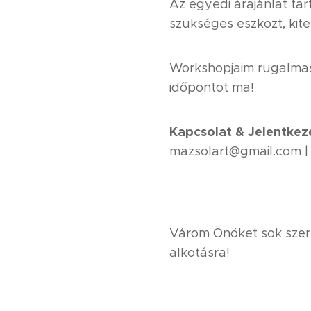
Az egyedi árajánlat ta
szükséges eszközt, kitel
Workshopjaim rugalmasa
időpontot ma!
Kapcsolat & Jelentkez
mazsolart@gmail.com |
Várom Önöket sok szer
alkotásra!