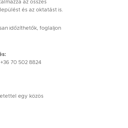
rtalmazza az összes
epülést és az oktatást is.
n időzíthetők, foglaljon
és:
 +36 70 502 8824
etettel egy közös