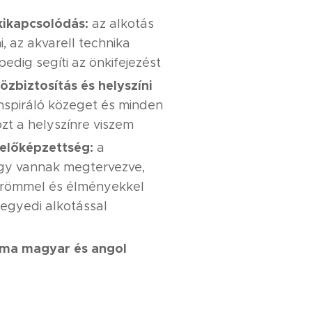
kikapcsolódás:
az alkotás
ni, az akvarell technika
pedig segíti az önkifejezést
özbiztosítás és helyszíni
nspiráló közeget és minden
zt a helyszínre viszem
előképzettség:
a
gy vannak megtervezve,
örömmel és élményekkel
 egyedi alkotással
éma
magyar és angol